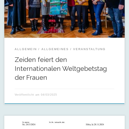
Jahr den Frauen der Cookinseln gewidmet ist, im Gebet. Das
für diese Feier gewählte Thema lautete „Durch den Glauben
gestärkt, […]
ALLGEMEIN
ALLGEMEINES
VERANSTALTUNG
Zeiden feiert den
Internationalen Weltgebetstag
der Frauen
Veröffentlicht am
04/03/2025