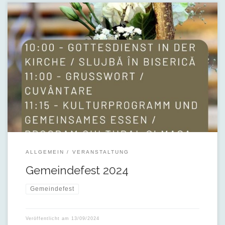
Bald ist es wieder so weit, wir feiern unser Gemeindefest.
Wir laden Sie am 29. September an gemeinsam zu feiern und
mit diesem Anlass die Gemeide zu entdecken bzw. neu zu
entdecken.
Wir warten […]
ALLGEMEIN
VERANSTALTUNG
Gemeindefest 2024
Gemeindefest
Veröffentlicht am
13/09/2024