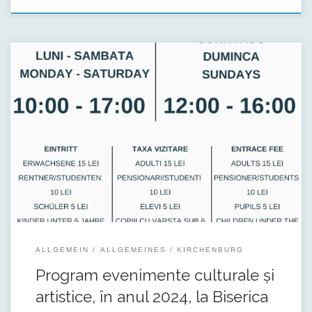
Data / Perioada Evenimente Descriere Organizatori ianuarie –
decembrie Circuitul turistic al Bisericilor Fortificate din
Transilvania Proiect al Bisericii Evaghelice C.A. din România
pentru promovarea Transilvaniei și implicit a patrimoniului
săsesc al bisericilor fortificate. În […]
ALLGEMEIN
ALLGEMEINES
KIRCHENBURG
Program evenimente culturale și
artistice, în anul 2024, la Biserica