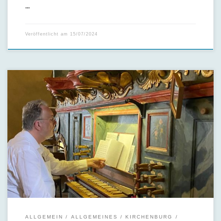
…
Veröffentlicht am
15/07/2024
Es ist stets ein besonderes Erlebnis, wenn die ehrenwerte
historische barocke Prause – Orgel (1783) aus Zeiden während
einer Konzertdarbietung erklingt – zum wiederholten Male
mit Gastinterpret Kantor Peter Kleinert aus Frauenstein,
sicherlich kein Zufall. […]
ALLGEMEIN
ALLGEMEINES
KIRCHENBURG