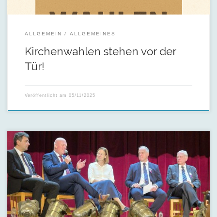
ALLGEMEIN
ALLGEMEINES
Kirchenwahlen stehen vor der
Tür!
Veröffentlicht am
05/11/2025
Am Wochenende vom 19. bis 20. September 2025 war unsere
Gemeinde Zeiden Gastgeber des 35. Siebenbürgisch-
Sächsischen Treffens, einer herzlichen Veranstaltung unter
dem Motto „Freiheit macht den Unterschied“. Die Feier brachte
Siebenbürger Sachsen aus dem Land […]