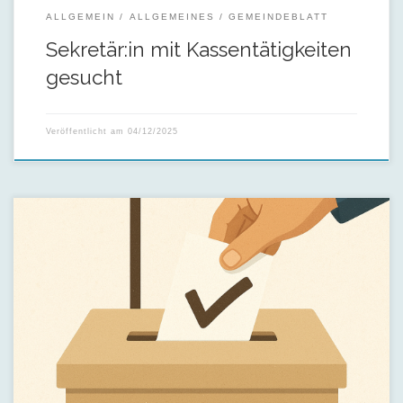
ALLGEMEIN
ALLGEMEINES
GEMEINDEBLATT
Sekretär:in mit Kassentätigkeiten
gesucht
Veröffentlicht am
04/12/2025
Am Sonntag, dem 9. November, werden die Abgeordneten
für die Gemeindevertretung und die
Bezirkskirchenversammlung gewählt. Wir erinnern daran,
dass alle volljährigen Gemeindeglieder wahlberechtigt sind,
die den Kirchenbeitrag für das vorherige Jahr entrichtet haben
und […]