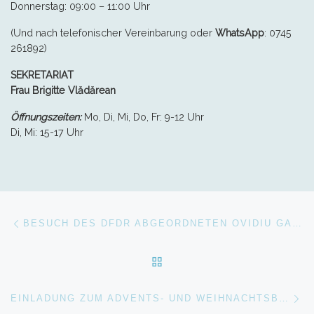
Donnerstag: 09:00 – 11:00 Uhr
(Und nach telefonischer Vereinbarung oder
WhatsApp
:
0745
261892)
SEKRETARIAT
Frau
Brigitte Vlădărean
Öffnungszeiten:
Mo, Di, Mi, Do, Fr: 9-12 Uhr
Di, Mi: 15-17 Uhr
Beitragsnavigation
Vorheriger Beitrag
BESUCH DES DFDR ABGEORDNETEN OVIDIU GANȚ IN ZEIDEN
ZURÜCK ZUR BEITRAGSL
Nä
EINLADUNG ZUM ADVENTS- UND WEIHNACHTSBASAR