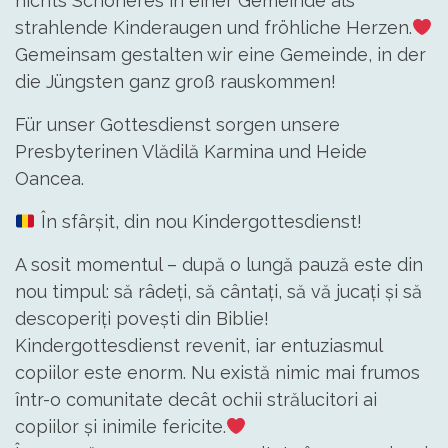
nichts Schöneres in einer Gemeinde als
strahlende Kinderaugen und fröhliche Herzen.
Gemeinsam gestalten wir eine Gemeinde, in der
die Jüngsten ganz groß rauskommen!
Für unser Gottesdienst sorgen unsere
Presbyterinen Vlădilă Karmina und Heide
Oancea.
În sfârșit, din nou Kindergottesdienst!
A sosit momentul – după o lungă pauză este din
nou timpul: să râdeți, să cântați, să vă jucați și să
descoperiți povești din Biblie!
Kindergottesdienst revenit, iar entuziasmul
copiilor este enorm. Nu există nimic mai frumos
într-o comunitate decât ochii strălucitori ai
copiilor și inimile fericite.